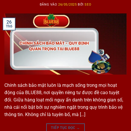
ĐĂNG VÀO
26/05/2025
BỞI
SEO
26
Th5
Chính sách bảo mật luôn là mạch sống trong mọi hoạt
động của BLUE88, nơi quyền riêng tư được đề cao tuyệt
đối. Giữa hàng loạt mối nguy ẩn danh trên không gian số,
nhà cái nổi bật bởi sự nghiêm ngặt trong quy trình bảo vệ
thông tin. Không chỉ là tuyên bố, mà […]
TIẾP TỤC ĐỌC
→