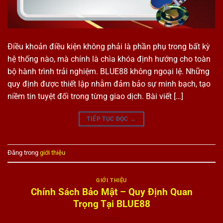
Điều khoản điều kiện không phải là phần phụ trong bất kỳ
hệ thống nào, mà chính là chìa khóa định hướng cho toàn
bộ hành trình trải nghiệm. BLUE88 không ngoại lệ. Những
quy định được thiết lập nhằm đảm bảo sự minh bạch, tạo
niềm tin tuyệt đối trong từng giao dịch. Bài viết […]
TIẾP TỤC ĐỌC
→
Đăng trong
giới thiệu
GIỚI THIỆU
Chính Sách Bảo Mật – Quy Định Quan
Trọng Tại BLUE88