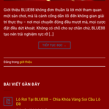
Giới thiệu BLUE88 không đơn thuần là lời mời tham quan
một sân chơi, mà là cánh cổng dẫn lối đến không gian giải
trí thực thụ – nơi mọi chuyển động đều mượt mà, mọi cược
đặt đều dứt khoát. Không có chỗ cho sự chần chừ, BLUE88
tạo nên trải nghiệm rực rỡ […]
TIẾP TỤC ĐỌC
→
Đăng trong
giới thiệu
BÀI VIẾT GẦN ĐÂY
Lô Rơi Tại BLUE88 – Chìa Khóa Vàng Soi Cầu Lô
26
Th5
Đề