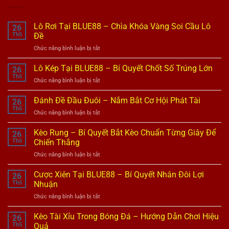
Lô Rơi Tại BLUE88 – Chìa Khóa Vàng Soi Cầu Lô
26
Th5
Đề
Chức năng bình luận bị tắt
ở
Lô
Rơi
Lô Kép Tại BLUE88 – Bí Quyết Chốt Số Trúng Lớn
26
Tại
Th5
Chức năng bình luận bị tắt
ở
BLUE88
Lô
–
Kép
Đánh Đề Đầu Đuôi – Nắm Bắt Cơ Hội Phát Tài
26
Chìa
Tại
Th5
Khóa
Chức năng bình luận bị tắt
ở
BLUE88
Vàng
Đánh
–
Soi
Đề
Kèo Rung – Bí Quyết Bắt Kèo Chuẩn Từng Giây Để
26
Bí
Cầu
Đầu
Th5
Chiến Thắng
Quyết
Lô
Đuôi
Chốt
Đề
Chức năng bình luận bị tắt
ở
–
Số
Kèo
Nắm
Trúng
Rung
Cược Xiên Tại BLUE88 – Bí Quyết Nhân Đôi Lợi
Bắt
26
Lớn
–
Cơ
Th5
Nhuận
Bí
Hội
Chức năng bình luận bị tắt
ở
Quyết
Phát
Cược
Bắt
Tài
Xiên
Kèo Tài Xỉu Trong Bóng Đá – Hướng Dẫn Chơi Hiệu
Kèo
26
Tại
Chuẩn
Th5
Quả