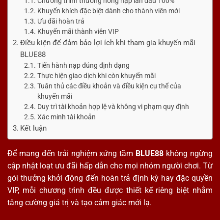
Chương trình thưởng nóng nạp lần đầu 100%
Khuyến khích đặc biệt dành cho thành viên mới
Ưu đãi hoàn trả
Khuyến mãi thành viên VIP
Điều kiện để đảm bảo lợi ích khi tham gia khuyến mãi
BLUE88
Tiến hành nạp đúng định dạng
Thực hiện giao dịch khi còn khuyến mãi
Tuân thủ các điều khoản và điều kiện cụ thể của
khuyến mãi
Duy trì tài khoản hợp lệ và không vi phạm quy định
Xác minh tài khoản
Kết luận
Để mang đến trải nghiệm xứng tầm
BLUE88
không ngừng
cập nhật loạt ưu đãi hấp dẫn cho mọi nhóm người chơi. Từ
gói thưởng khởi động đến hoàn trả định kỳ hay đặc quyền
VIP, mỗi chương trình đều được thiết kế riêng biệt nhằm
tăng cường giá trị và tạo cảm giác mới lạ.