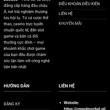
ĐIỀU KHOẢN ĐIỀU KIÊN
đẳng cấp hàng đầu châu
Á, nơi trải nghiệm thượng
LIÊN HỆ
lưu hội tụ. Từ cá cược thể
KHUYẾN MÃI
thao, casino trực tuyến
chuẩn quốc tế, đến slot
game và bắn cá đổi
thưởng cực đỉnh – mọi
khoảnh khắc chơi game
của bạn đều được chăm
sóc tận tâm với công nghệ
tiên tiến nhất.
HƯỚNG DẪN
LIÊN HỆ
Website:
ĐĂNG KÝ
https://cmpolmozbyt.pl/