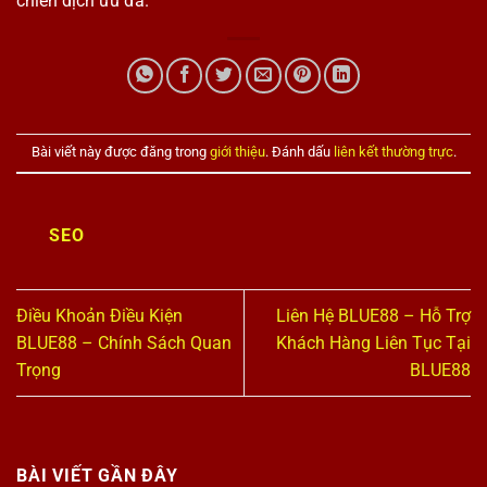
chiến dịch ưu đã.
Bài viết này được đăng trong
giới thiệu
. Đánh dấu
liên kết thường trực
.
SEO
Điều Khoản Điều Kiện
Liên Hệ BLUE88 – Hỗ Trợ
BLUE88 – Chính Sách Quan
Khách Hàng Liên Tục Tại
Trọng
BLUE88
BÀI VIẾT GẦN ĐÂY