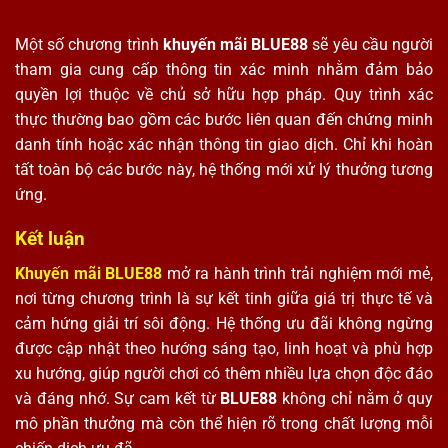
Một số chương trình
khuyến mãi BLUE88
sẽ yêu cầu người
tham gia cung cấp thông tin xác minh nhằm đảm bảo
quyền lợi thuộc về chủ sở hữu hợp pháp. Quy trình xác
thực thường bao gồm các bước liên quan đến chứng minh
danh tính hoặc xác nhận thông tin giao dịch. Chỉ khi hoàn
tất toàn bộ các bước này, hệ thống mới xử lý thưởng tương
ứng.
Kết luận
Khuyến mãi BLUE88
mở ra hành trình trải nghiệm mới mẻ,
nơi từng chương trình là sự kết tinh giữa giá trị thực tế và
cảm hứng giải trí sôi động. Hệ thống ưu đãi không ngừng
được cập nhật theo hướng sáng tạo, linh hoạt và phù hợp
xu hướng, giúp người chơi có thêm nhiều lựa chọn độc đáo
và đáng nhớ. Sự cam kết từ
BLUE88
không chỉ nằm ở quy
mô phần thưởng mà còn thể hiện rõ trong chất lượng mỗi