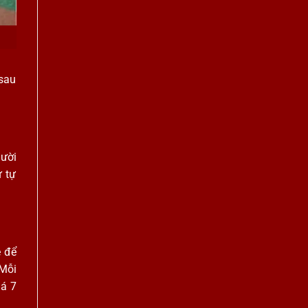
 sau
gười
ứ tự
ệ để
 Mỗi
lá 7