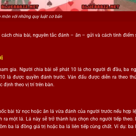
 môn với những quy luật cơ bản
u cách chia bài, nguyên tắc đánh – ăn – gửi và cách tính điểm
ơi
am gia. Người chia bài sẽ phát 10 lá cho người đi đầu, ba n
 10 lá được quyền đánh trước. Ván đấu được diễn ra theo th
định theo vị trí trên bàn.
 bốc bài từ nọc hoặc ăn lá vừa đánh của người trước nếu hợp l
 ra một lá. Lá này sẽ trở thành lựa chọn cho người tiếp theo.
m ba lá đồng giá trị hoặc ba lá liên tiếp cùng chất. Ví dụ: ba 