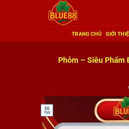
Bỏ
qua
nội
dung
TRANG CHỦ
GIỚI THI
Phỏm – Siêu Phẩm Đ
26
Th5