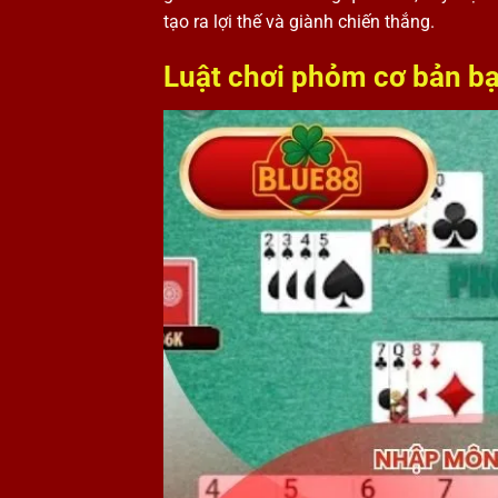
tạo ra lợi thế và giành chiến thắng.
Luật chơi phỏm cơ bản bạ