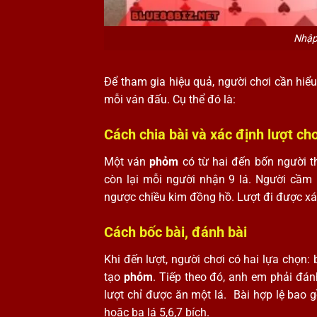
Nhập
Để tham gia hiệu quả, người chơi cần hiể
mỗi ván đấu. Cụ thể đó là:
Cách chia bài và xác định lượt ch
Một ván
phỏm
có từ hai đến bốn người th
còn lại mỗi người nhận 9 lá. Người cầm
ngược chiều kim đồng hồ. Lượt đi được xác 
Cách bốc bài, đánh bài
Khi đến lượt, người chơi có hai lựa chọn:
tạo
phỏm
. Tiếp theo đó, anh em phải đánh
lượt chỉ được ăn một lá. Bài hợp lệ bao gồ
hoặc ba lá 5,6,7 bích.