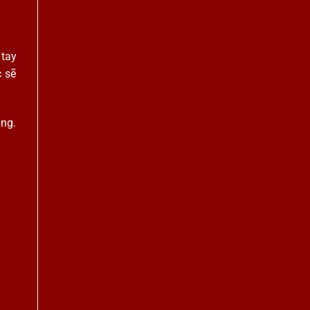
 tay
c sẽ
ắng.