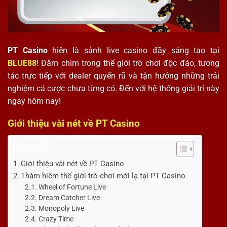
PT Casino
hiện là sảnh live casino đầy sáng tạo tại
BLUE88
! Đắm chìm trong thế giới trò chơi độc đáo, tương
tác trực tiếp với dealer quyến rũ và tận hưởng những trải
nghiệm cá cược chưa từng có. Đến với hệ thống giải trí này
ngay hôm nay!
Giới thiệu vài nét về PT Casino
Mục lục
Giới thiệu vài nét về PT Casino
Thám hiểm thế giới trò chơi mới lạ tại PT Casino
Wheel of Fortune Live
Dream Catcher Live
Monopoly Live
Crazy Time