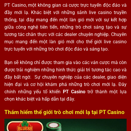
PT Casino, một không gian cá cược trực tuyến độc đáo và
đầy mới lạ. Khác biệt với những sảnh live casino truyền
thống, tại đây mang đến một làn gió mới với sự kết hợp
giữa công nghệ tiên tiến, những trò chơi sáng tạo và sự
tương tác chân thực với các dealer chuyên nghiệp. Chuyên
mục mang đến một làn gió mới cho thế giới live casino
trực tuyến với những trò chơi độc đáo và sáng tạo.
Bạn sẽ không chỉ được tham gia vào các ván cược mà còn
được trải nghiệm những hình thức giải trí tương tác cao và
đầy bất ngờ. Sự chuyên nghiệp của các dealer, giao diện
hiện đại và cơ hội khám phá những trò chơi mới lạ. Đây
chính những yếu tố khiến
PT Casino
trở thành một lựa
chọn khác biệt và hấp dẫn tại đây.
Thám hiểm thế giới trò chơi mới lạ tại PT Casino