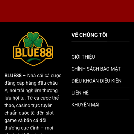
Trực
Chơi,
Hiệu
Tuyến
Đọc
Quả
–
Kèo
Nơi
Và
Hội
Những
Tụ
Điều
Của
Cần
VỀ CHÚNG TÔI
Những
Lưu
Cao
Ý
Thủ
GIỚI THIỆU
CHÍNH SÁCH BẢO MẬT
BLUE88
– Nhà cái cá cược
ĐIỀU KHOẢN ĐIỀU KIÊN
đẳng cấp hàng đầu châu
Á, nơi trải nghiệm thượng
LIÊN HỆ
lưu hội tụ. Từ cá cược thể
KHUYẾN MÃI
thao, casino trực tuyến
chuẩn quốc tế, đến slot
game và bắn cá đổi
thưởng cực đỉnh – mọi