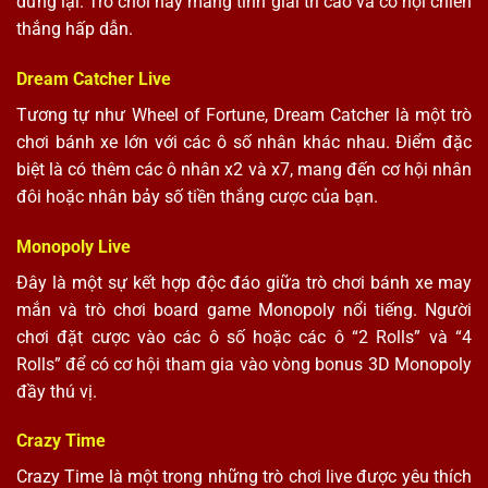
dừng lại. Trò chơi này mang tính giải trí cao và cơ hội chiến
thắng hấp dẫn.
Dream Catcher Live
Tương tự như Wheel of Fortune, Dream Catcher là một trò
chơi bánh xe lớn với các ô số nhân khác nhau. Điểm đặc
biệt là có thêm các ô nhân x2 và x7, mang đến cơ hội nhân
đôi hoặc nhân bảy số tiền thắng cược của bạn.
Monopoly Live
Đây là một sự kết hợp độc đáo giữa trò chơi bánh xe may
mắn và trò chơi board game Monopoly nổi tiếng. Người
chơi đặt cược vào các ô số hoặc các ô “2 Rolls” và “4
Rolls” để có cơ hội tham gia vào vòng bonus 3D Monopoly
đầy thú vị.
Crazy Time
Crazy Time là một trong những trò chơi live được yêu thích