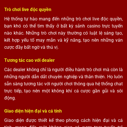
Trò chơi live độc quyền
Hệ thống tự hào mang đến những trò chơi live độc quyền,
bạn khó có thể tìm thấy ở bất kỳ sảnh casino trực tuyến
nào khác. Những trò chơi này thường có luật lệ sáng tạo,
kết hợp yếu tố may mắn và kỹ năng, tạo nên những ván
cược đầy bất ngờ và thú vị.
Tương tác cao với dealer
Các dealer không chỉ là người điều hành trò chơi mà còn là
những người dẫn dắt chuyên nghiệp và thân thiện. Họ luôn
sẵn sàng tương tác với người chơi thông qua hệ thống chat
trực tiếp, tạo nên một không khí cá cược gần gũi và sôi
động.
Giao diện hiện đại và cá tính
Giao diện được thiết kế theo phong cách hiện đại và cá