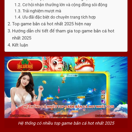
Cơ hội nhận thưởng lớn và cộng đồng sôi động
Trải nghiệm mượt mà
Ưu đãi đặc biệt do chuyên trang tích hợp
Top game bắn cá hot nhất 2025 hiện nay
Hướng dẫn chi tiết để tham gia top game bắn cá hot
nhất 2025
Kết luận
Hệ thống có nhiều top game bắn cá hot nhất 2025