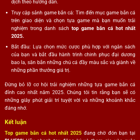
dịch theo hướng dẫn.
Truy cập sảnh game bắn cá: Tìm đến mục game bắn cá
trên giao diện và chọn tựa game mà bạn muốn trải
nghiệm trong danh sách
top game bắn cá hot nhất
2025.
Bắt đầu: Lựa chọn mức cược phù hợp với ngân sách
của bạn và bắt đầu hành trình chinh phục đại dương
bao la, săn bắn những chú cá đầy màu sắc và giành về
những phần thưởng giá trị.
Đừng bỏ lỡ cơ hội trải nghiệm những tựa game bắn cá
đỉnh cao nhất năm 2025. Chúng tôi tin rằng bạn sẽ có
những giây phút giải trí tuyệt vời và những khoảnh khắc
đáng nhớ.
Kết luận
Top game bắn cá hot nhất 2025
đang chờ đón bạn tại