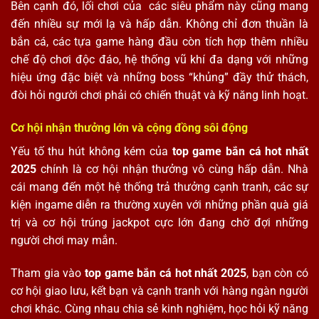
Bên cạnh đó, lối chơi của các siêu phẩm này cũng mang
đến nhiều sự mới lạ và hấp dẫn. Không chỉ đơn thuần là
bắn cá, các tựa game hàng đầu còn tích hợp thêm nhiều
chế độ chơi độc đáo, hệ thống vũ khí đa dạng với những
hiệu ứng đặc biệt và những boss “khủng” đầy thử thách,
đòi hỏi người chơi phải có chiến thuật và kỹ năng linh hoạt.
Cơ hội nhận thưởng lớn và cộng đồng sôi động
Yếu tố thu hút không kém của
top game bắn cá hot nhất
2025
chính là cơ hội nhận thưởng vô cùng hấp dẫn. Nhà
cái mang đến một hệ thống trả thưởng cạnh tranh, các sự
kiện ingame diễn ra thường xuyên với những phần quà giá
trị và cơ hội trúng jackpot cực lớn đang chờ đợi những
người chơi may mắn.
Tham gia vào
top game bắn cá hot nhất 2025
, bạn còn có
cơ hội giao lưu, kết bạn và cạnh tranh với hàng ngàn người
chơi khác. Cùng nhau chia sẻ kinh nghiệm, học hỏi kỹ năng