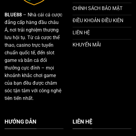
CHÍNH SÁCH BẢO MẬT
BLUE88
– Nhà cái cá cược
ĐIỀU KHOẢN ĐIỀU KIÊN
đẳng cấp hàng đầu châu
Á, nơi trải nghiệm thượng
LIÊN HỆ
lưu hội tụ. Từ cá cược thể
KHUYẾN MÃI
thao, casino trực tuyến
chuẩn quốc tế, đến slot
game và bắn cá đổi
thưởng cực đỉnh – mọi
khoảnh khắc chơi game
của bạn đều được chăm
sóc tận tâm với công nghệ
tiên tiến nhất.
HƯỚNG DẪN
LIÊN HỆ