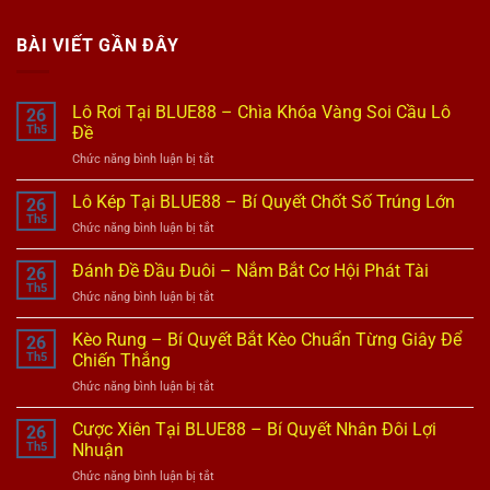
BÀI VIẾT GẦN ĐÂY
Lô Rơi Tại BLUE88 – Chìa Khóa Vàng Soi Cầu Lô
26
Th5
Đề
Chức năng bình luận bị tắt
ở
Lô
Rơi
Lô Kép Tại BLUE88 – Bí Quyết Chốt Số Trúng Lớn
26
Tại
Th5
Chức năng bình luận bị tắt
ở
BLUE88
Lô
–
Kép
Đánh Đề Đầu Đuôi – Nắm Bắt Cơ Hội Phát Tài
26
Chìa
Tại
Th5
Khóa
Chức năng bình luận bị tắt
ở
BLUE88
Vàng
Đánh
–
Soi
Đề
Kèo Rung – Bí Quyết Bắt Kèo Chuẩn Từng Giây Để
26
Bí
Cầu
Đầu
Th5
Chiến Thắng
Quyết
Lô
Đuôi
Chốt
Đề
Chức năng bình luận bị tắt
ở
–
Số
Kèo
Nắm
Trúng
Rung
Cược Xiên Tại BLUE88 – Bí Quyết Nhân Đôi Lợi
Bắt
26
Lớn
–
Cơ
Th5
Nhuận
Bí
Hội
Chức năng bình luận bị tắt
ở
Quyết
Phát