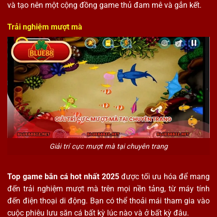
và tạo nên một cộng đồng game thủ đam mê và gắn kết.
Trải nghiệm mượt mà
Giải trí cực mượt mà tại chuyên trang
Top game bắn cá hot nhất 2025
được tối ưu hóa để mang
đến trải nghiệm mượt mà trên mọi nền tảng, từ máy tính
đến điện thoại di động. Bạn có thể thoải mái tham gia vào
cuộc phiêu lưu săn cá bất kỳ lúc nào và ở bất kỳ đâu.