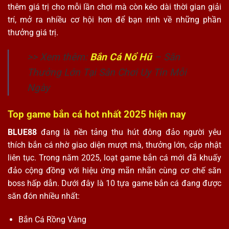
thêm giá trị cho mỗi lần chơi mà còn kéo dài thời gian giải
trí, mở ra nhiều cơ hội hơn để bạn rinh về những phần
thưởng giá trị.
>> Xem thêm:
Bắn Cá Nổ Hũ
– Săn
Thưởng Lớn Tại Sân Chơi Uy Tín Mỗi
Ngày
Top game bắn cá hot nhất 2025 hiện nay
BLUE88
đang là nền tảng thu hút đông đảo người yêu
thích bắn cá nhờ giao diện mượt mà, thưởng lớn, cập nhật
liên tục. Trong năm 2025, loạt game bắn cá mới đã khuấy
đảo cộng đồng với hiệu ứng mãn nhãn cùng cơ chế săn
boss hấp dẫn. Dưới đây là 10 tựa game bắn cá đang được
săn đón nhiều nhất:
Bắn Cá Rồng Vàng